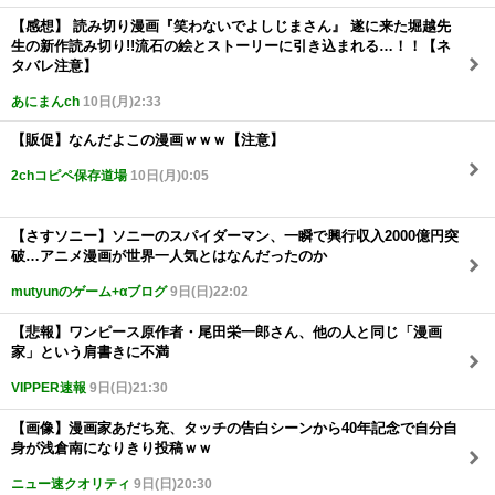
【感想】 読み切り漫画『笑わないでよしじまさん』 遂に来た堀越先
生の新作読み切り!!流石の絵とストーリーに引き込まれる…！！【ネ
タバレ注意】
あにまんch
10日(月)2:33
【販促】なんだよこの漫画ｗｗｗ【注意】
2chコピペ保存道場
10日(月)0:05
【さすソニー】ソニーのスパイダーマン、一瞬で興行収入2000億円突
破…アニメ漫画が世界一人気とはなんだったのか
mutyunのゲーム+αブログ
9日(日)22:02
【悲報】ワンピース原作者・尾田栄一郎さん、他の人と同じ「漫画
家」という肩書きに不満
VIPPER速報
9日(日)21:30
【画像】漫画家あだち充、タッチの告白シーンから40年記念で自分自
身が浅倉南になりきり投稿ｗｗ
ニュー速クオリティ
9日(日)20:30