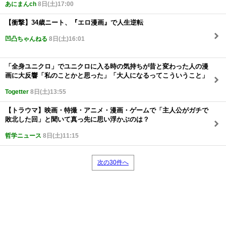
あにまんch
8日(土)17:00
【衝撃】34歳ニート、『エロ漫画』で人生逆転
凹凸ちゃんねる
8日(土)16:01
「全身ユニクロ」でユニクロに入る時の気持ちが昔と変わった人の漫
画に大反響「私のことかと思った」「大人になるってこういうこと」
Togetter
8日(土)13:55
【トラウマ】映画・特撮・アニメ・漫画・ゲームで「主人公がガチで
敗北した回」と聞いて真っ先に思い浮かぶのは？
哲学ニュース
8日(土)11:15
次の30件へ