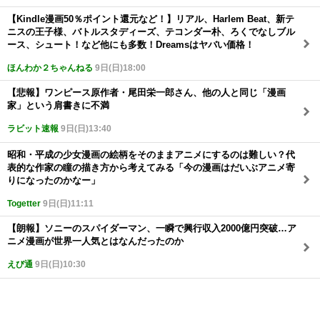
【Kindle漫画50％ポイント還元など！】リアル、Harlem Beat、新テ
ニスの王子様、バトルスタディーズ、テコンダー朴、ろくでなしブル
ース、シュート！など他にも多数！Dreamsはヤバい価格！
ほんわか２ちゃんねる
9日(日)18:00
【悲報】ワンピース原作者・尾田栄一郎さん、他の人と同じ「漫画
家」という肩書きに不満
ラビット速報
9日(日)13:40
昭和・平成の少女漫画の絵柄をそのままアニメにするのは難しい？代
表的な作家の瞳の描き方から考えてみる「今の漫画はだいぶアニメ寄
りになったのかなー」
Togetter
9日(日)11:11
【朗報】ソニーのスパイダーマン、一瞬で興行収入2000億円突破…ア
ニメ漫画が世界一人気とはなんだったのか
えび通
9日(日)10:30