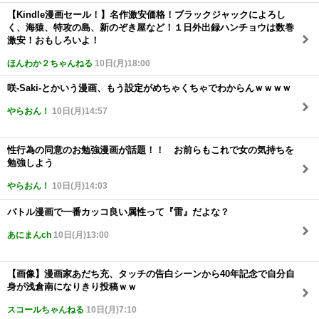
【Kindle漫画セール！】名作激安価格！ブラックジャックによろし
く、海猿、特攻の島、新のぞき屋など！１日外出録ハンチョウは数巻
激安！おもしろいよ！
ほんわか２ちゃんねる
10日(月)18:00
咲-Saki-とかいう漫画、もう設定がめちゃくちゃでわからんｗｗｗｗ
やらおん！
10日(月)14:57
性行為の同意のお勉強漫画が話題！！ お前らもこれで女の気持ちを
勉強しよう
やらおん！
10日(月)14:03
バトル漫画で一番カッコ良い属性って『雷』だよな？
あにまんch
10日(月)13:00
【画像】漫画家あだち充、タッチの告白シーンから40年記念で自分自
身が浅倉南になりきり投稿ｗｗ
スコールちゃんねる
10日(月)7:10