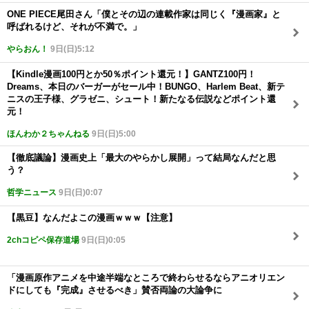
ONE PIECE尾田さん「僕とその辺の連載作家は同じく『漫画家』と
呼ばれるけど、それが不満で。」
やらおん！
9日(日)5:12
【Kindle漫画100円とか50％ポイント還元！】GANTZ100円！
Dreams、本日のバーガーがセール中！BUNGO、Harlem Beat、新テ
ニスの王子様、グラゼニ、シュート！新たなる伝説などポイント還
元！
ほんわか２ちゃんねる
9日(日)5:00
【徹底議論】漫画史上「最大のやらかし展開」って結局なんだと思
う？
哲学ニュース
9日(日)0:07
【黒豆】なんだよこの漫画ｗｗｗ【注意】
2chコピペ保存道場
9日(日)0:05
「漫画原作アニメを中途半端なところで終わらせるならアニオリエン
ドにしても『完成』させるべき」賛否両論の大論争に