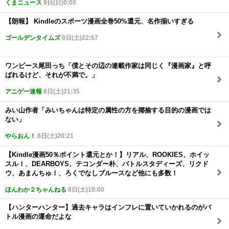
くまニュース
9日(日)0:00
【朗報】 Kindleのスポーツ漫画全巻50%還元、名作揃いすぎる
ゴールデンタイムズ
8日(土)22:57
ワンピース尾田っち「僕とその辺の連載作家は同じく『漫画家』と呼
ばれるけど、それが不満で。」
アニゲー速報
8日(土)21:35
みい山作者「みいちゃんは特定の属性の方を揶揄する目的の漫画では
ない」
やらおん！
8日(土)20:21
【Kindle漫画50％ポイント還元とか！】リアル、ROOKIES、ホイッ
スル！、DEARBOYS、テコンダー朴、バトルスタディーズ、リクド
ウ、あまんちゅ！、ろくでなしブルースなど他にも多数！
ほんわか２ちゃんねる
8日(土)18:00
【ハンターハンター】過去キャラはインフレに置いていかれるのがバ
トル漫画の運命だよな