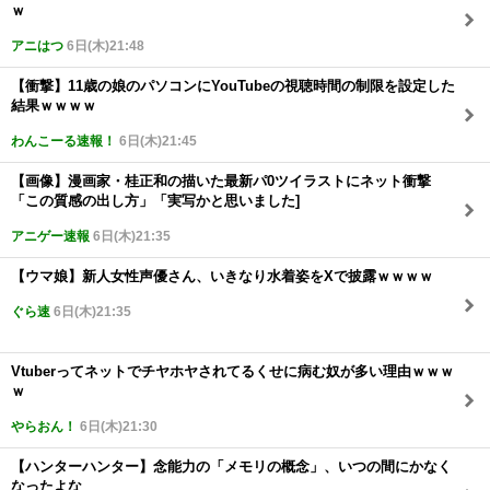
ｗ
アニはつ
6日(木)21:48
【衝撃】11歳の娘のパソコンにYouTubeの視聴時間の制限を設定した
結果ｗｗｗｗ
わんこーる速報！
6日(木)21:45
【画像】漫画家・桂正和の描いた最新パ0ツイラストにネット衝撃
「この質感の出し方」「実写かと思いました]
アニゲー速報
6日(木)21:35
【ウマ娘】新人女性声優さん、いきなり水着姿をXで披露ｗｗｗｗ
ぐら速
6日(木)21:35
Vtuberってネットでチヤホヤされてるくせに病む奴が多い理由ｗｗｗ
ｗ
やらおん！
6日(木)21:30
【ハンターハンター】念能力の「メモリの概念」、いつの間にかなく
なったよな