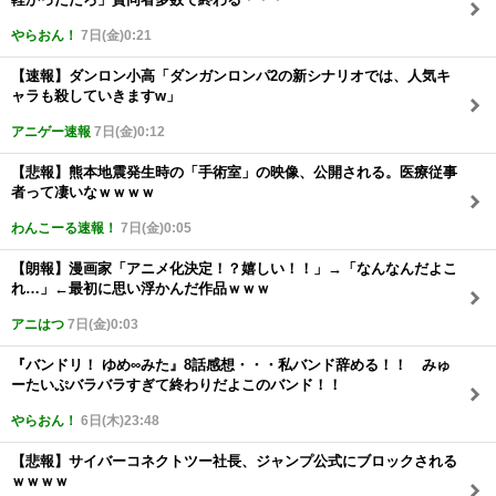
やらおん！
7日(金)0:21
【速報】ダンロン小高「ダンガンロンパ2の新シナリオでは、人気キ
ャラも殺していきますw」
アニゲー速報
7日(金)0:12
【悲報】熊本地震発生時の「手術室」の映像、公開される。医療従事
者って凄いなｗｗｗｗ
わんこーる速報！
7日(金)0:05
【朗報】漫画家「アニメ化決定！？嬉しい！！」→「なんなんだよこ
れ…」←最初に思い浮かんだ作品ｗｗｗ
アニはつ
7日(金)0:03
『バンドリ！ ゆめ∞みた』8話感想・・・私バンド辞める！！ みゅ
ーたいぷバラバラすぎて終わりだよこのバンド！！
やらおん！
6日(木)23:48
【悲報】サイバーコネクトツー社長、ジャンプ公式にブロックされる
ｗｗｗｗ