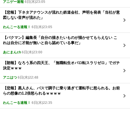
アニゲー速報
6日(木)23:05
【悲報】下ネタアナウンスが流れた鉄道会社、声明を発表「当社が意
図しない音声が流れた」
わんこーる速報！
6日(木)23:05
【バクマン】編集長「自分の描きたいものが描かせてもらえない こ
れは自分に才能が無いと自ら認めている事だ」
あにまんch
6日(木)23:00
【朗報】なろう系の四天王、「無職転生オバロ転スラリゼロ」でガチ
決定ｗｗｗ
アニはつ
6日(木)22:48
【悲報】黒人さん、バスで調子に乗り過ぎて運転手に怒られる。お前
らの想像の1.2倍怒られるｗｗｗｗ
わんこーる速報！
6日(木)22:35