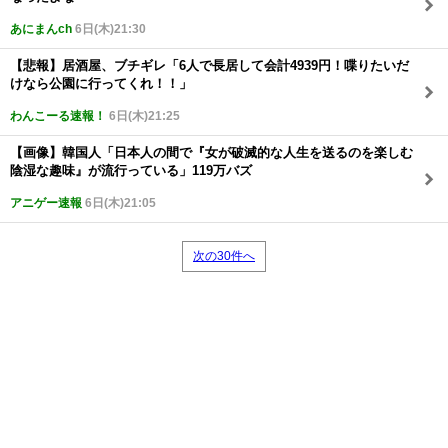
あにまんch
6日(木)21:30
【悲報】居酒屋、ブチギレ「6人で長居して会計4939円！喋りたいだ
けなら公園に行ってくれ！！」
わんこーる速報！
6日(木)21:25
【画像】韓国人「日本人の間で『女が破滅的な人生を送るのを楽しむ
陰湿な趣味』が流行っている」119万バズ
アニゲー速報
6日(木)21:05
次の30件へ