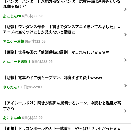
【ハンターハンター】念能力者ならハンター試験突破は余裕みたいな
風潮あるけど
あにまんch
6日(木)22:30
【悲報】ワンダンス作者「手書きでダンスアニメ描いてみました」←
アニメの当てつけにしか見えないと話題に
アニゲー速報
6日(木)22:05
【画像】世界各国の「飲酒運転の罰則」がこれらしいｗｗｗｗ
わんこーる速報！
6日(木)22:05
【悲報】電車のドア横キープマン、邪魔すぎて炎上wwww
やらおん！
6日(木)22:03
【アイシールド21】阿含が栗田を罵倒するシーン、今読むと湿度が高
すぎる
あにまんch
6日(木)22:00
【衝撃】ドラゴンボールの天下一武道会、やっぱりヤラセだったｗｗ