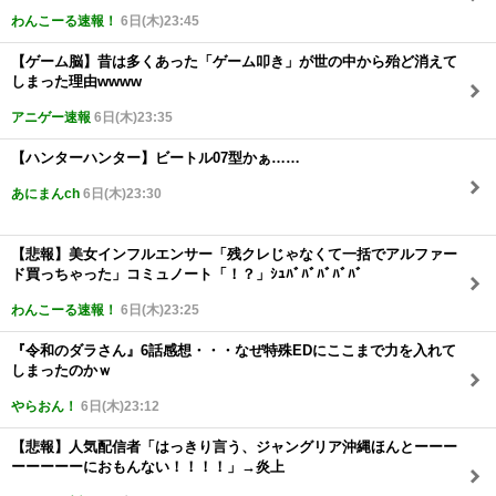
わんこーる速報！
6日(木)23:45
【ゲーム脳】昔は多くあった「ゲーム叩き」が世の中から殆ど消えて
しまった理由wwww
アニゲー速報
6日(木)23:35
【ハンターハンター】ビートル07型かぁ……
あにまんch
6日(木)23:30
【悲報】美女インフルエンサー「残クレじゃなくて一括でアルファー
ド買っちゃった」コミュノート「！？」ｼｭﾊﾞﾊﾞﾊﾞﾊﾞﾊﾞ
わんこーる速報！
6日(木)23:25
『令和のダラさん』6話感想・・・なぜ特殊EDにここまで力を入れて
しまったのかｗ
やらおん！
6日(木)23:12
【悲報】人気配信者「はっきり言う、ジャングリア沖縄ほんとーーー
ーーーーーにおもんない！！！！」→炎上