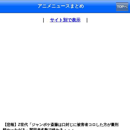
アニメニュースまとめ
TOPへ
｜
サイト別で表示
｜
【悲報】Z世代「ジャンポケ斎藤は口封じに被害者コロした方が量刑
軽かっただろ」賛同者多数で終わる・・・