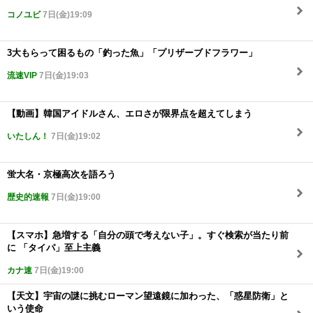
コノユビ
7日(金)19:09
3大もらって困るもの「釣った魚」「プリザーブドフラワー」
流速VIP
7日(金)19:03
【動画】韓国アイドルさん、エロさが限界点を超えてしまう
いたしん！
7日(金)19:02
蛍大名・京極高次を語ろう
歴史的速報
7日(金)19:00
【スマホ】急増する「自分の頭で考えない子」。すぐ検索が当たり前
に 「タイパ」至上主義
カナ速
7日(金)19:00
【天文】宇宙の謎に挑むローマン望遠鏡に加わった、「惑星防衛」と
いう使命