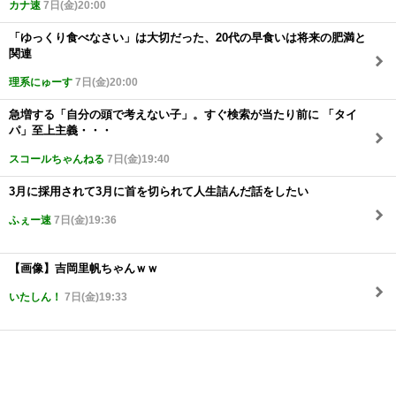
カナ速
7日(金)20:00
「ゆっくり食べなさい」は大切だった、20代の早食いは将来の肥満と
関連
理系にゅーす
7日(金)20:00
急増する「自分の頭で考えない子」。すぐ検索が当たり前に 「タイ
パ」至上主義・・・
スコールちゃんねる
7日(金)19:40
3月に採用されて3月に首を切られて人生詰んだ話をしたい
ふぇー速
7日(金)19:36
【画像】吉岡里帆ちゃんｗｗ
いたしん！
7日(金)19:33