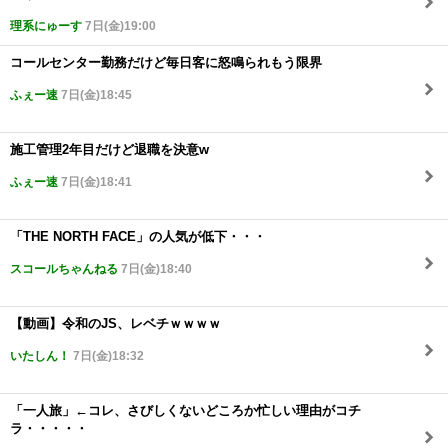
理系にゅーす
7日(金)19:00
コールセンター勤務だけど毎日客に怒鳴られもう限界
ふぇー速
7日(金)18:45
施工管理2年目だけど退職を決意w
ふぇー速
7日(金)18:41
「THE NORTH FACE」の人気が低下・・・
スコールちゃんねる
7日(金)18:40
【動画】令和のJS、レベチｗｗｗｗ
いたしん！
7日(金)18:32
「一人旅」←コレ、さびしくないどころか忙しい理由がコチ
ラ・・・・・