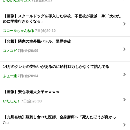
かるかんタイムズ
7日(金)20:23
【画像】スクールドッグを導入した学校、不登校が激減 JK「犬のた
めに学校行きたくなる」
スコールちゃんねる
7日(金)20:10
【悲報】隣家の室外機バトル、限界突破
コノユビ
7日(金)20:09
14万のクレカの支払いがあるのに給料13万しかなくて詰んでる
ふぇー速
7日(金)20:04
【画像】安心系短大女子ｗｗｗｗ
いたしん！
7日(金)20:03
【九州名物】鶏刺し食べた医師、全身麻痺へ「死んだほうが良かっ
た」