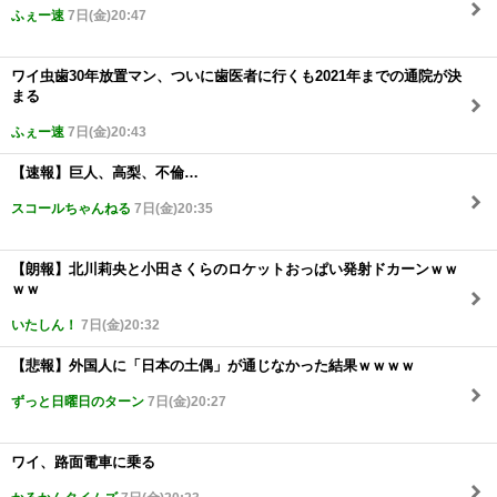
ふぇー速
7日(金)20:47
ワイ虫歯30年放置マン、ついに歯医者に行くも2021年までの通院が決
まる
ふぇー速
7日(金)20:43
【速報】巨人、高梨、不倫…
スコールちゃんねる
7日(金)20:35
【朗報】北川莉央と小田さくらのロケットおっぱい発射ドカーンｗｗ
ｗｗ
いたしん！
7日(金)20:32
【悲報】外国人に「日本の土偶」が通じなかった結果ｗｗｗｗ
ずっと日曜日のターン
7日(金)20:27
ワイ、路面電車に乗る